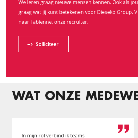
We leren graag nieuwe mensen kennen. Ook als jouw 
graag wat jij kunt betekenen voor Dieseko Group. Via
naar Fabienne, onze recruiter.
Solliciteer
WAT ONZE MEDEWE
In mijn rol verbind ik teams