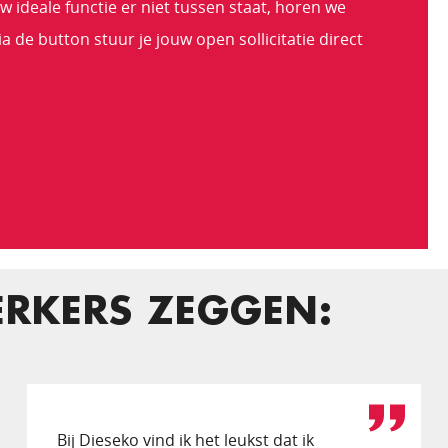
ideale functie er niet tussen staat, horen we
 de button stuur je jouw open sollicitatie direct
RKERS ZEGGEN:
Bij Dieseko vind ik het leukst dat ik