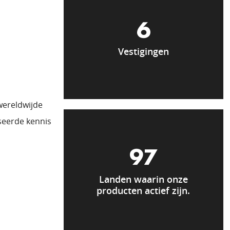
6
Vestigingen
wereldwijde
seerde kennis
97
Landen waarin onze
producten actief zijn.