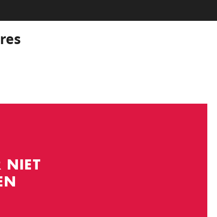
res
 NIET
EN