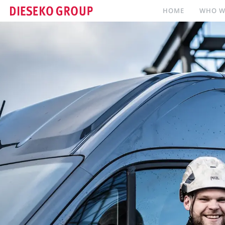
HOME
WHO W
HOME
WHO WE ARE
WHAT WE DO
ONZE MERKEN
CONTACT