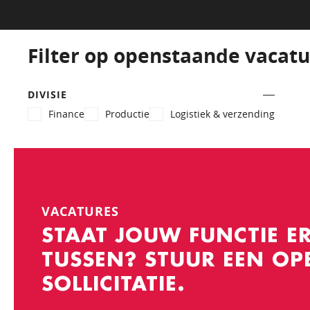
Filter op openstaande vacatu
DIVISIE
Finance
Productie
Logistiek & verzending
VACATURES
STAAT JOUW FUNCTIE ER
TUSSEN? STUUR EEN OP
SOLLICITATIE.