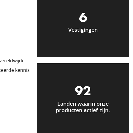
6
Vestigingen
wereldwijde
seerde kennis
97
Landen waarin onze
producten actief zijn.