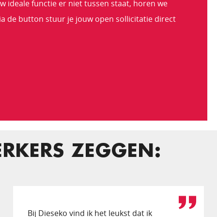
ideale functie er niet tussen staat, horen we
 de button stuur je jouw open sollicitatie direct
RKERS ZEGGEN:
Bij Dieseko vind ik het leukst dat ik