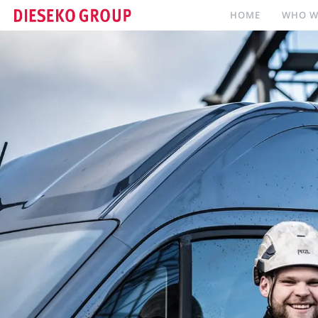
HOME
WHO W
HOME
WHO WE ARE
WHAT WE DO
ONZE MERKEN
CONTACT