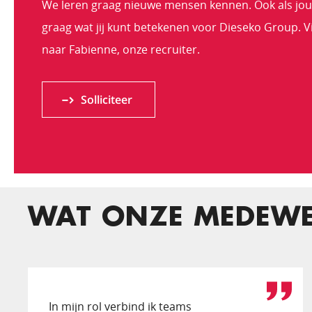
We leren graag nieuwe mensen kennen. Ook als jouw 
graag wat jij kunt betekenen voor Dieseko Group. Via
naar Fabienne, onze recruiter.
Solliciteer
WAT ONZE MEDEWE
In mijn rol verbind ik teams