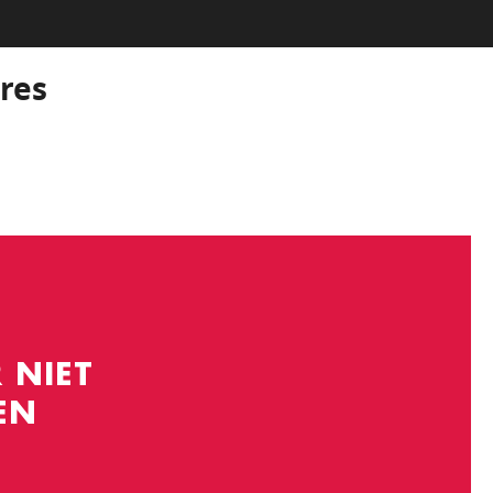
res
 NIET
EN