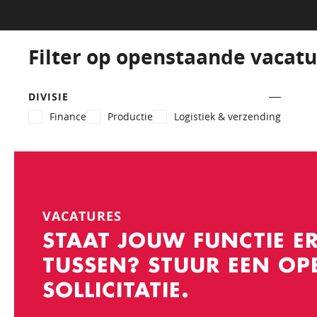
Filter op openstaande vacatu
DIVISIE
Finance
Productie
Logistiek & verzending
VACATURES
STAAT JOUW FUNCTIE ER
TUSSEN? STUUR EEN OP
SOLLICITATIE.