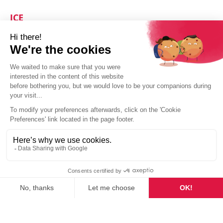
ICE
ICE is uw wereldwijde partner
Woltman
Krachtig, veelzijdig en efficiënt
BENIEUWD WELKE ROL
WIJ IN JOUW
TOEKOMST KUNNEN
SPELEN?
Neem dan contact met ons op: wij staan voor