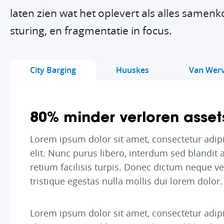
laten zien wat het oplevert als alles samenk
sturing, en fragmentatie in focus.
City Barging
Huuskes
Van Wer
80% minder verloren asset
Lorem ipsum dolor sit amet, consectetur adipi
elit. Nunc purus libero, interdum sed blandit 
retium facilisis turpis. Donec dictum neque v
6% minder afval door cold
9% jaarlijkse
tristique egestas nulla mollis dui lorem dolor.
chain
brandstofbesparing
Lorem ipsum dolor sit amet, consectetur adipi
Lorem ipsum dolor sit amet, consectetur adipi
Lorem ipsum dolor sit amet, consectetur adipi
elit. Nunc purus libero, interdum sed blandit 
elit. Nunc purus libero, interdum sed blandit 