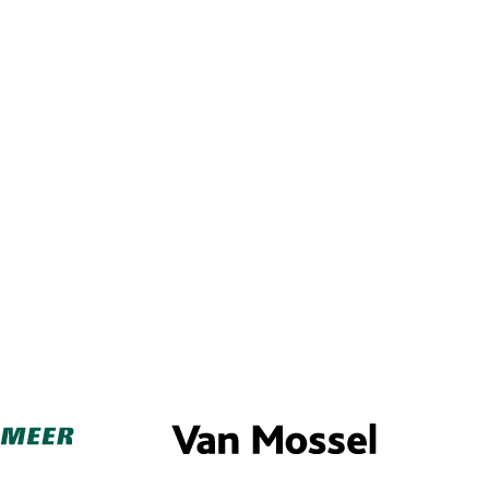
Intelligence
Van de Kreeke Groep
tegratie
Huuskes
ortplanning
Peter van Setten
raaf management
hain Management
istratie
eur communicatie en taken
n at Work
ouds- en Keuringbeheer