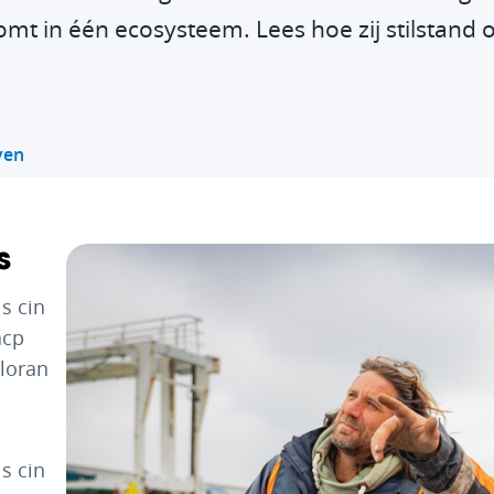
omt in één ecosysteem. Lees hoe zij stilstand 
ven
s
s cin
acp
eloran
-
s cin
s cin
s cin
acp
acp