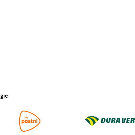
Dienstverlening
Driver 
Afvalverwerking
OEM-in
Overheden
Transp
Verhuur
Tachog
Cold C
Urenreg
gie
Chauff
Check i
Onderh